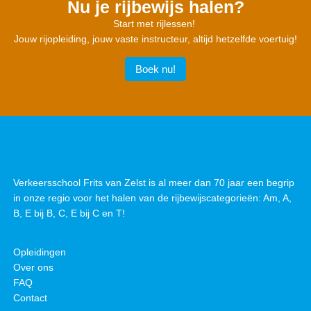
Nu je rijbewijs halen?
Start met rijlessen!
Jouw rijopleiding, jouw vaste instructeur, altijd hetzelfde voertuig!
Boek nu!
Verkeersschool Frits van Zelst is al meer dan 70 jaar een begrip
in onze regio voor het halen van de rijbewijscategorieën: Am, A,
B, E bij B, C, E bij C en T!
Opleidingen
Over ons
FAQ
Contact