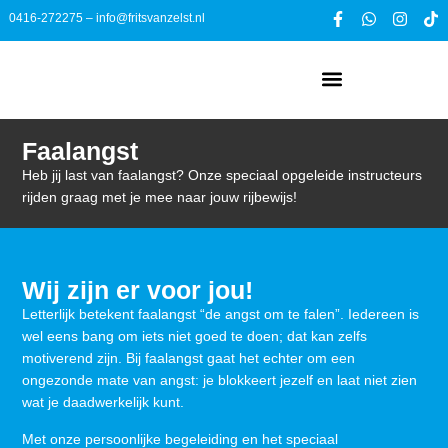
0416-272275
–
info@fritsvanzelst.nl
Faalangst
Heb jij last van faalangst? Onze speciaal opgeleide instructeurs
rijden graag met je mee naar jouw rijbewijs!
Wij zijn er voor jou!
Letterlijk betekent faalangst “de angst om te falen”. Iedereen is
wel eens bang om iets niet goed te doen; dat kan zelfs
motiverend zijn. Bij faalangst gaat het echter om een
ongezonde mate van angst: je blokkeert jezelf en laat niet zien
wat je daadwerkelijk kunt.
Met onze persoonlijke begeleiding en het speciaal